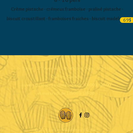
Crème pistache - crémeux framboise - praliné pistache -
biscuit croustillant - framboises fraiches - biscuit madeleine
69$
Boutique : 129 Avenue du Mont-Royal Ouest, Montréal,
Québec, Canada
ouvert du jeudi au dimanche de 10h00 à 18h00
et mercredi de 11h00 à 18h00
© 2024 par Les Madeleines d'Emilie