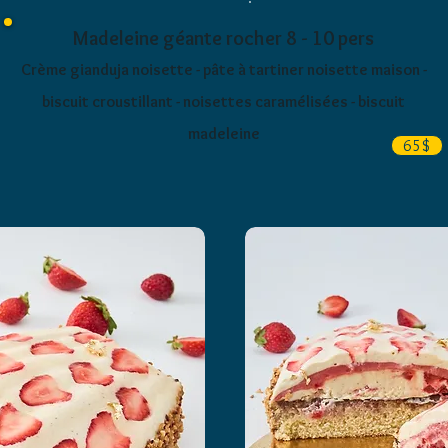
Madeleine géante rocher 8 - 10 pers
Crème gianduja noisette - pâte à tartiner noisette maison -
biscuit croustillant - noisettes caramélisées - biscuit
madeleine
65$