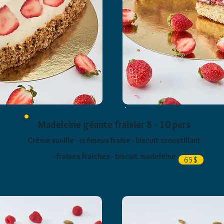
Madeleine géante fraisier 8 - 10 pers
Crème vanille - crémeux fraise - biscuit croustillant
- fraises fraiches - biscuit madeleine
65$